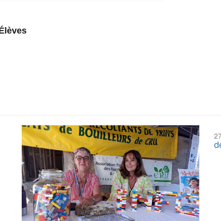
’Élèves
2
d