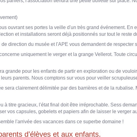
os paniers, l'association tiendra une petite buvette sur place. 
tivement)
 ouvrant ses portes la veille d'un très grand événement. En effe
ction et installations seront déjà positionnés sur tout le reste d
é de direction du musée et l'APE vous demandent de respecter st
oncerne uniquement le verger et la grange Vellerot. Toute circul
era grande pour les enfants de partir en exploration ou de vouloi
de leurs parents. Nous comptons sur vous pour veiller scrupuleu
ée sera clairement délimitée par des barrières et de la rubalise.
à titre gracieux, l'état final doit être irréprochable. Sess dema
 vos capsules, gobelets et papiers afin de laisser le verger au
semble l'arrivée des vacances dans ce superbe domaine !
parents d’élèves et aux enfants.