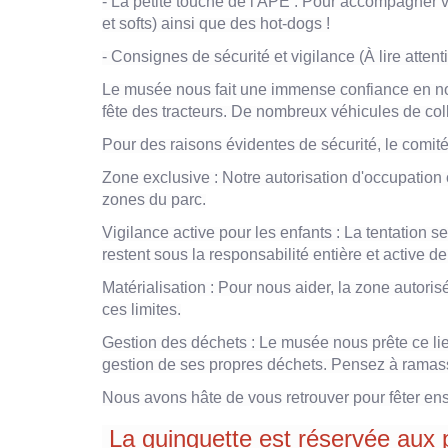
- La petite touche de l'APE : Pour accompagner v
et softs) ainsi que des hot-dogs !
- Consignes de sécurité et vigilance (À lire atten
Le musée nous fait une immense confiance en nous
fête des tracteurs. De nombreux véhicules de colle
Pour des raisons évidentes de sécurité, le comit
Zone exclusive : Notre autorisation d'occupation c
zones du parc.
Vigilance active pour les enfants : La tentation s
restent sous la responsabilité entière et active 
Matérialisation : Pour nous aider, la zone autoris
ces limites.
Gestion des déchets : Le musée nous prête ce lieu 
gestion de ses propres déchets. Pensez à ramasser
Nous avons hâte de vous retrouver pour fêter en
La guinguette est réservée aux 